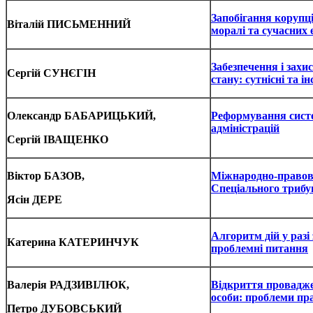
Запобігання корупці
Віталій ПИСЬМЕННИЙ
моралі та сучасних 
Забезпечення і зах
Сергій СУНЄГІН
стану: сутнісні та 
Олександр БАБАРИЦЬКИЙ,
Реформування систе
адміністрацій
Сергій ІВАЩЕНКО
Віктор БАЗОВ,
Міжнародно-правові
Спеціального трибу
Ясін ДЕРЕ
Алгоритм дій у разі
Катерина КАТЕРИНЧУК
проблемні питання
Валерія РАДЗИВІЛЮК,
Відкриття проваджен
особи: проблеми пр
Петро ДУБОВСЬКИЙ