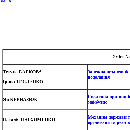
омера
Зміст № 
Тетяна БАБКОВА
Залежна незалежніс
подолання
Ірина ТЕСЛЕНКО
Еволюція принципів 
Ян БЕРНАЗЮК
майбутнє
Механізм держави та
Наталія ПАРХОМЕНКО
організації та реаліз