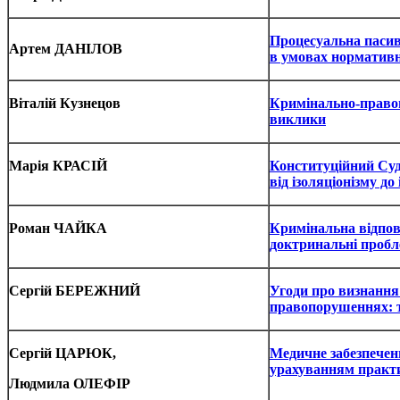
Процесуальна пасив
Артем ДАНІЛОВ
в умовах нормативн
Віталій Кузнецов
Кримінально-правов
виклики
Марія КРАСІЙ
Конституційний Суд
від ізоляціонізму до
Роман ЧАЙКА
Кримінальна відпов
доктринальні проб
Сергій БЕРЕЖНИЙ
Угоди про визнання
правопорушеннях: т
Сергій ЦАРЮК,
Медичне забезпечен
урахуванням прак
Людмила ОЛЕФІР